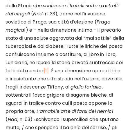
della Storia
che
schiaccia
i
fratelli
sotto
i
rastrelli
dei
cingoli
(
Nnd
, n. 33), come nell’invasione
sovietica di Praga, sua città d’elezione (
Praga
magica
!) e – nella dimensione intima – il precario
stato di una salute aggravata dal “mal sottile” della
tubercolosi e dal diabete. Tutte le liriche del poeta
confluiscono insieme a costituire, di libro in libro,
«un diario, nel quale la storia privata si intreccia coi
fatti del mondo»
[1]
. È una dimensione apocalittica
e inquietante che si fa strada nell’autore, dove alle
fragili iridescenze Tiffany, al
giallo
farfalla
,
sottentra il fosco grigiore di sagome bieche, di
sguardi in tralice contro cui il poeta oppone la
propria arte,
L’amabile
arte
di
farsi
dei
nemici
(
Ndd
, n. 63) «schivando i superciliosi che sputano
muffa, / che spengono il balenío del sorriso, / gli