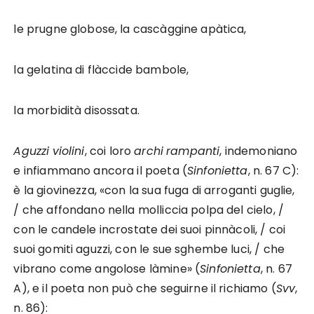
le prugne globose, la cascàggine apàtica,
la gelatina di flàccide bambole,
la morbidità disossata.
Aguzzi
violini
, coi loro
archi
rampanti
, indemoniano
e infiammano ancora il poeta (
Sinfonietta
, n. 67 C):
è la giovinezza, «con la sua fuga di arroganti guglie,
/ che affondano nella molliccia polpa del cielo, /
con le candele incrostate dei suoi pinnàcoli, / coi
suoi gomiti aguzzi, con le sue sghembe luci, / che
vibrano come angolose làmine» (
Sinfonietta
, n. 67
A), e il poeta non può che seguirne il richiamo (
Svv
,
n. 86):