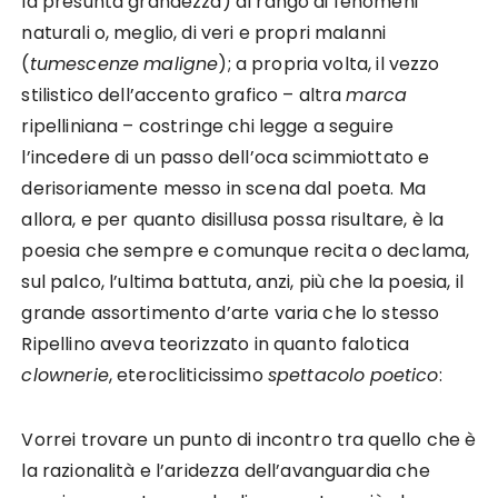
la presunta grandezza) al rango di fenomeni
naturali o, meglio, di veri e propri malanni
(
tumescenze
maligne
); a propria volta, il vezzo
stilistico dell’accento grafico – altra
marca
ripelliniana – costringe chi legge a seguire
l’incedere di un passo dell’oca scimmiottato e
derisoriamente messo in scena dal poeta. Ma
allora, e per quanto disillusa possa risultare, è la
poesia che sempre e comunque recita o declama,
sul palco, l’ultima battuta, anzi, più che la poesia, il
grande assortimento d’arte varia che lo stesso
Ripellino aveva teorizzato in quanto falotica
clownerie
, eterocliticissimo
spettacolo
poetico
:
Vorrei trovare un punto di incontro tra quello che è
la razionalità e l’aridezza dell’avanguardia che