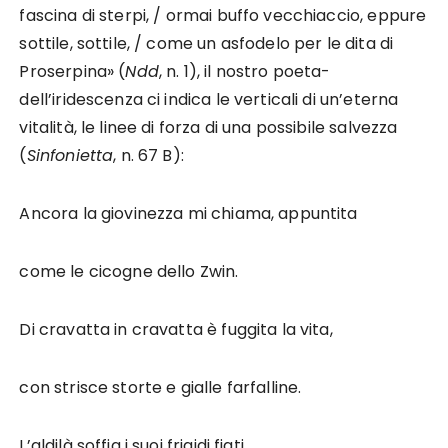
fascina di sterpi, / ormai buffo vecchiaccio, eppure
sottile, sottile, / come un asfodelo per le dita di
Proserpina» (
Ndd
, n. 1), il nostro poeta-
dell’iridescenza ci indica le verticali di un’eterna
vitalità, le linee di forza di una possibile salvezza
(
Sinfonietta
, n. 67 B):
Ancora la giovinezza mi chiama, appuntita
come le cicogne dello Zwin.
Di cravatta in cravatta è fuggita la vita,
con strisce storte e gialle farfalline.
L’aldilà soffia i suoi frigidi fiati