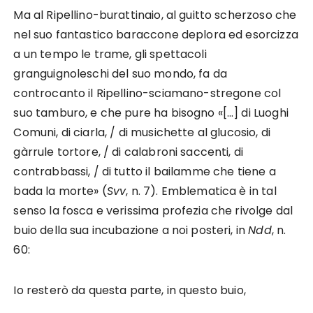
Ma al Ripellino-burattinaio, al guitto scherzoso che
nel suo fantastico baraccone deplora ed esorcizza
a un tempo le trame, gli spettacoli
granguignoleschi del suo mondo, fa da
controcanto il Ripellino-sciamano-stregone col
suo tamburo, e che pure ha bisogno «[…] di Luoghi
Comuni, di ciarla, / di musichette al glucosio, di
gàrrule tortore, / di calabroni saccenti, di
contrabbassi, / di tutto il bailamme che tiene a
bada la morte» (
Svv
, n. 7). Emblematica è in tal
senso la fosca e verissima profezia che rivolge dal
buio della sua incubazione a noi posteri, in
Ndd
, n.
60:
Io resterò da questa parte, in questo buio,