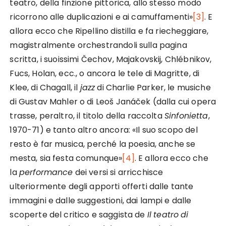
teatro, della finzione pittorica, allo stesso modo
ricorrono alle duplicazioni e ai camuffamenti»
[3]
. E
allora ecco che Ripellino distilla e fa riecheggiare,
magistralmente orchestrandoli sulla pagina
scritta, i suoissimi Čechov, Majakovskij, Chlébnikov,
Fucs, Holan, ecc., o ancora le tele di Magritte, di
Klee, di Chagall, il
jazz
di Charlie Parker, le musiche
di Gustav Mahler o di Leoš Janáček (dalla cui opera
trasse, peraltro, il titolo della raccolta
Sinfonietta
,
1970-71) e tanto altro ancora: «Il suo scopo del
resto è far musica, perché la poesia, anche se
mesta, sia festa comunque»
[4]
. E allora ecco che
la
performance
dei versi si arricchisce
ulteriormente degli apporti offerti dalle tante
immagini e dalle suggestioni, dai lampi e dalle
scoperte del critico e saggista de
Il
teatro
di