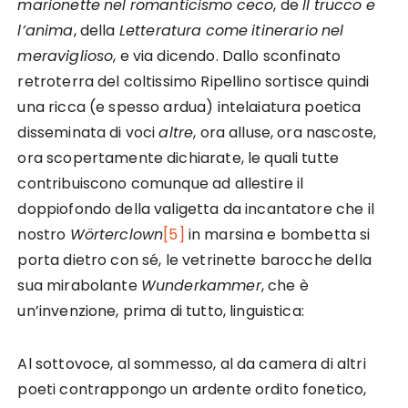
marionette
nel
romanticismo
ceco
, de
Il
trucco
e
l’anima
, della
Letteratura
come
itinerario
nel
meraviglioso
, e via dicendo. Dallo sconfinato
retroterra del coltissimo Ripellino sortisce quindi
una ricca (e spesso ardua) intelaiatura poetica
disseminata di voci
altre
, ora alluse, ora nascoste,
ora scopertamente dichiarate, le quali tutte
contribuiscono comunque ad allestire il
doppiofondo della valigetta da incantatore che il
nostro
Wörterclown
[5]
in marsina e bombetta si
porta dietro con sé, le vetrinette barocche della
sua mirabolante
Wunderkammer
, che è
un’invenzione, prima di tutto, linguistica:
Al sottovoce, al sommesso, al da camera di altri
poeti contrappongo un ardente ordito fonetico,