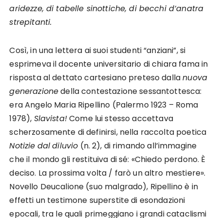
aridezze, di tabelle sinottiche, di becchi d’anatra
strepitanti.
Così, in una lettera ai suoi studenti “anziani”, si
esprimeva il docente universitario di chiara fama in
risposta al dettato cartesiano preteso dalla
nuova
generazione
della contestazione sessantottesca:
era Angelo Maria Ripellino (Palermo 1923 – Roma
1978),
Slavista!
Come lui stesso accettava
scherzosamente di definirsi, nella raccolta poetica
Notizie
dal
diluvio
(n. 2), di rimando all’immagine
che il mondo gli restituiva di sé: «Chiedo perdono. È
deciso. La prossima volta / farò un altro mestiere».
Novello Deucalione (suo malgrado), Ripellino è in
effetti un testimone superstite di esondazioni
epocali, tra le quali primeggiano i grandi cataclismi