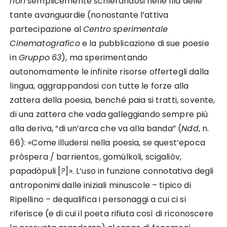
non
semplicemente schierandosi nelle fila delle
tante avanguardie (nonostante l’attiva
partecipazione al
Centro
sperimentale
Cinematografico
e la pubblicazione di sue poesie
in
Gruppo
63
), ma sperimentando
autonomamente le infinite risorse offertegli dalla
lingua, aggrappandosi con tutte le forze alla
zattera della poesia, benché paia si tratti, sovente,
di una zattera che vada galleggiando sempre più
alla deriva, “di un’arca che va alla banda” (
Ndd
, n.
66): «Come illudersi nella poesia, se quest’epoca
pròspera / barrientos, gomúlkoli, scigaliòv,
papadòpuli [
?
]». L’uso in funzione connotativa degli
antroponimi dalle iniziali minuscole – tipico di
Ripellino – dequalifica i personaggi a cui ci si
riferisce (e di cui il poeta rifiuta così di riconoscere