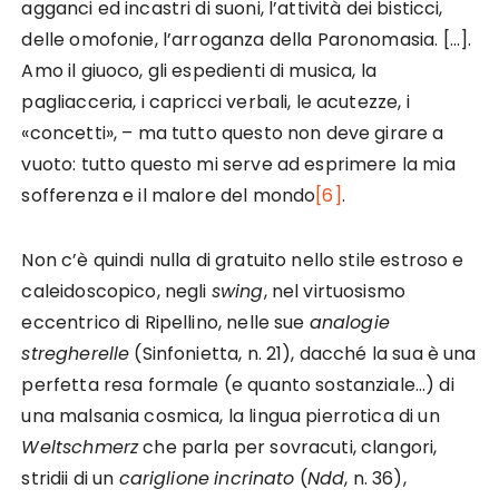
agganci ed incastri di suoni, l’attività dei bisticci,
delle omofonie, l’arroganza della Paronomasia. […].
Amo il giuoco, gli espedienti di musica, la
pagliacceria, i capricci verbali, le acutezze, i
«concetti», – ma tutto questo non deve girare a
vuoto: tutto questo mi serve ad esprimere la mia
sofferenza e il malore del mondo
[6]
.
Non c’è quindi nulla di gratuito nello stile estroso e
caleidoscopico, negli
swing
, nel virtuosismo
eccentrico di Ripellino, nelle sue
analogie
stregherelle
(Sinfonietta, n. 21), dacché la sua è una
perfetta resa formale (e quanto sostanziale…) di
una malsania cosmica, la lingua pierrotica di un
Weltschmerz
che parla per sovracuti, clangori,
stridii di un
cariglione
incrinato
(
Ndd
, n. 36),