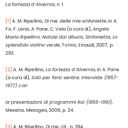
La
fortezza
d’Alvernia
, n. 1.
[1]
A. M. Ripellino,
Di
me,
delle
mie
sinfoniette
, in A.
Fo, F. Lenzi, A. Pane, C. Vela (a cura di),
Angelo
Maria Ripellino. Notizie dal diluvio, Sinfonietta, Lo
splendido violino verde
, Torino, Einaudi, 2007, p.
293.
[2]
A. M. Ripellino,
La fortezza d’Alvernia
, in A. Pane
(a cura di),
Solo per farsi sentire. Interviste (1957-
1977) con
le presentazioni di programmi Rai (1955-1961)
,
Messina, Mesogea, 2008, p. 24.
[3]
A. M. Ripellino,
Di
me
, cit., p. 294.