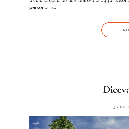
è solo la casa, un contenitore di oggetti. Son
persona, in…
CONTI
Dicev
2 ANNI 