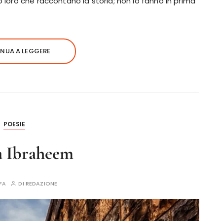
o loro che raccontano la storia; non lo fanno in prima
NUA A LEGGERE
POESIE
a Ibraheem
FA
DI
REDAZIONE