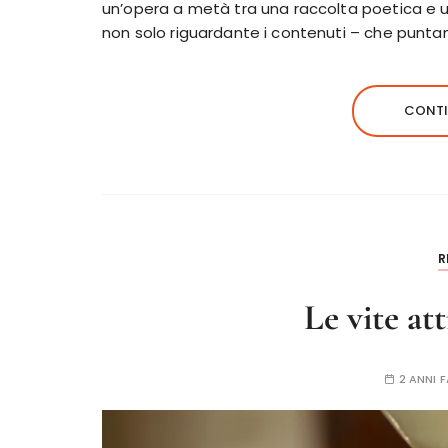
un’opera a metà tra una raccolta poetica e un
non solo riguardante i contenuti – che punta
CONTI
R
Le vite at
2 ANNI F