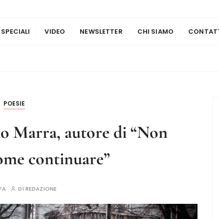
 SPECIALI
VIDEO
NEWSLETTER
CHI SIAMO
CONTAT
POESIE
io Marra, autore di “Non
ome continuare”
FA
DI
REDAZIONE