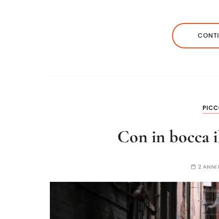
CONTI
PICC
Con in bocca i
2 ANNI 