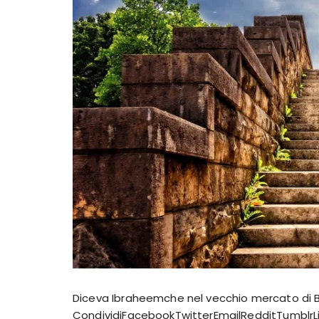
Diceva Ibraheemche nel vecchio mercato di B
CondividiFacebookTwitterEmailRedditTumblrL