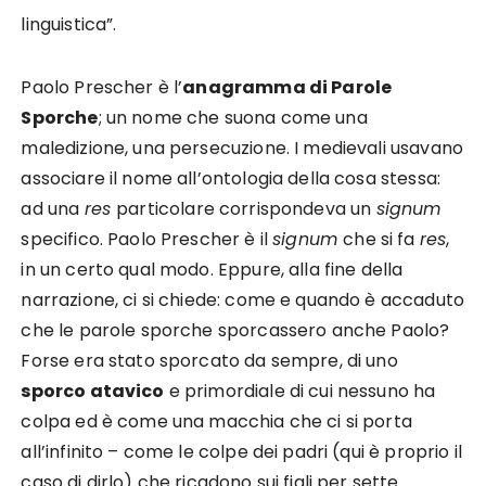
linguistica”.
Paolo Prescher è l’
anagramma di Parole
Sporche
; un nome che suona come una
maledizione, una persecuzione. I medievali usavano
associare il nome all’ontologia della cosa stessa:
ad una
res
particolare corrispondeva un
signum
specifico. Paolo Prescher è il
signum
che si fa
res
,
in un certo qual modo. Eppure, alla fine della
narrazione, ci si chiede: come e quando è accaduto
che le parole sporche sporcassero anche Paolo?
Forse era stato sporcato da sempre, di uno
sporco atavico
e primordiale di cui nessuno ha
colpa ed è come una macchia che ci si porta
all’infinito – come le colpe dei padri (qui è proprio il
caso di dirlo) che ricadono sui figli per sette