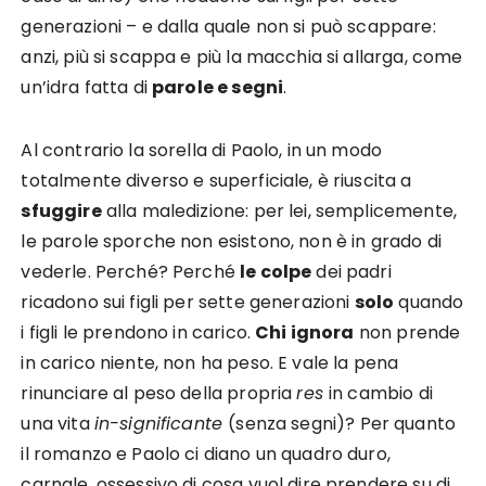
generazioni – e dalla quale non si può scappare:
anzi, più si scappa e più la macchia si allarga, come
un’idra fatta di
parole e segni
.
Al contrario la sorella di Paolo, in un modo
totalmente diverso e superficiale, è riuscita a
sfuggire
alla maledizione: per lei, semplicemente,
le parole sporche non esistono, non è in grado di
vederle. Perché? Perché
le colpe
dei padri
ricadono sui figli per sette generazioni
solo
quando
i figli le prendono in carico.
Chi ignora
non prende
in carico niente, non ha peso. E vale la pena
rinunciare al peso della propria
res
in cambio di
una vita
in-significante
(senza segni)? Per quanto
il romanzo e Paolo ci diano un quadro duro,
carnale, ossessivo di cosa vuol dire prendere su di