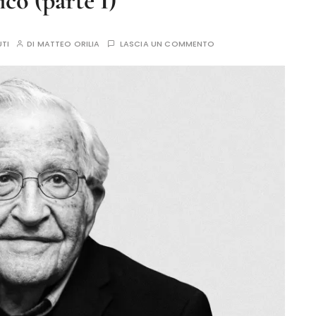
ico (parte I)
UTI
DI
MATTEO ORILIA
LASCIA UN COMMENTO