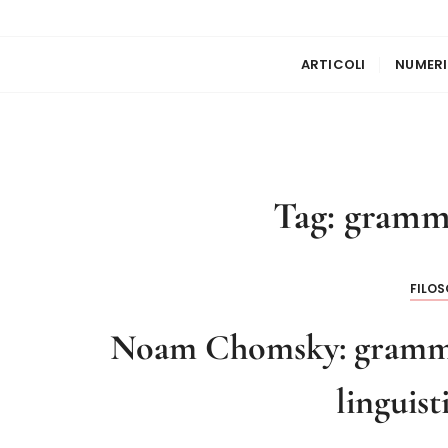
ARTICOLI
NUMERI
Tag:
gramma
FILOS
Noam Chomsky: grammat
linguist