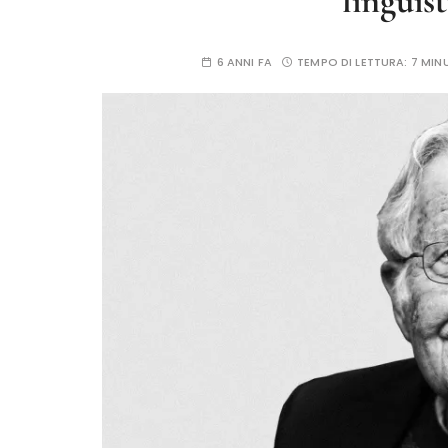
linguist
6 ANNI FA
TEMPO DI LETTURA:
7 MIN