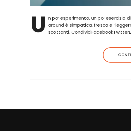
U
n po’ esperimento, un po’ esercizio di 
around è simpatica, fresca e “legger
scottanti. CondividiFacebookTwitter
CONTI