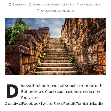
2 ANNI FA
TEMPO DI LETTURA:
1 MINUTO
DI
REDAZIONE
LASCIA UN COMMENTO
D
iceva Ibraheemche nel vecchio mercato di
Betlemme c’è una scala bianca,ma io non
l’ho vista.
CondividiFacebookTwitterEmailRedditTumblrLinkedin