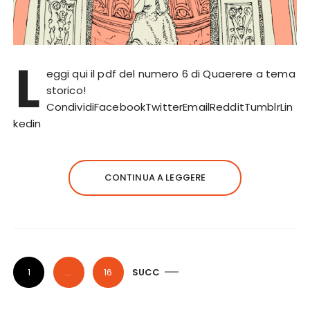
L
eggi qui il pdf del numero 6 di Quaerere a tema
storico!
CondividiFacebookTwitterEmailRedditTumblrLin
kedin
CONTINUA A LEGGERE
P
1
…
16
SUCC
a