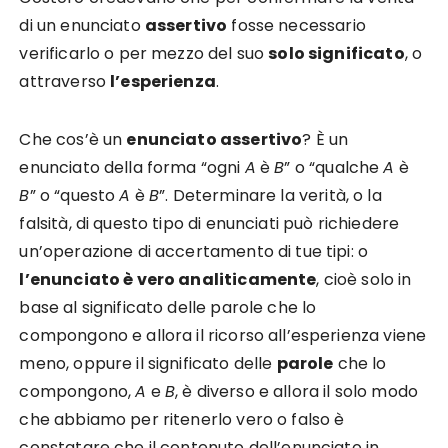
di un enunciato
assertivo
fosse necessario
verificarlo o per mezzo del suo
solo significato
, o
attraverso
l’esperienza
.
Che cos’è un
enunciato assertivo
? È un
enunciato della forma “ogni
A
è
B
” o “qualche
A
è
B
” o “questo
A
è
B
”. Determinare la verità, o la
falsità, di questo tipo di enunciati può richiedere
un’operazione di accertamento di tue tipi: o
l’enunciato è vero analiticamente
, cioè solo in
base al significato delle parole che lo
compongono e allora il ricorso all’esperienza viene
meno, oppure il significato delle
parole
che lo
compongono,
A
e
B
, è diverso e allora il solo modo
che abbiamo per ritenerlo vero o falso è
constatare che il contenuto dell’enunciato in