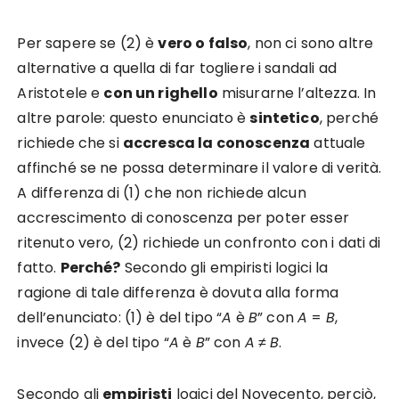
Per sapere se (2) è
vero o falso
, non ci sono altre
alternative a quella di far togliere i sandali ad
Aristotele e
con un righello
misurarne l’altezza. In
altre parole: questo enunciato è
sintetico
, perché
richiede che si
accresca la conoscenza
attuale
affinché se ne possa determinare il valore di verità.
A differenza di (1) che non richiede alcun
accrescimento di conoscenza per poter esser
ritenuto vero, (2) richiede un confronto con i dati di
fatto.
Perché?
Secondo gli empiristi logici la
ragione di tale differenza è dovuta alla forma
dell’enunciato: (1) è del tipo “
A
è
B
” con
A
=
B
,
invece (2) è del tipo “
A
è
B
” con
A
≠
B
.
Secondo gli
empiristi
logici del Novecento, perciò,