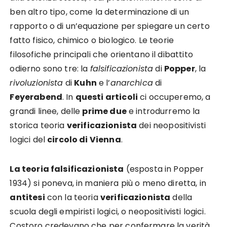
ben altro tipo, come la determinazione di un
rapporto o di un’equazione per spiegare un certo
fatto fisico, chimico o biologico. Le teorie
filosofiche principali che orientano il dibattito
odierno sono tre: la
falsificazionista
di
Popper
, la
rivoluzionista
di
Kuhn
e l’
anarchica
di
Feyerabend
. In
questi articoli
ci occuperemo, a
grandi linee, delle
prime due
e introdurremo la
storica teoria
verificazionista
dei neopositivisti
logici del
circolo di Vienna
.
La teoria falsificazionista
(esposta in Popper
1934) si poneva, in maniera più o meno diretta, in
antitesi
con la teoria
verificazionista
della
scuola degli empiristi logici, o neopositivisti logici.
Costoro credevano che per confermare la verità