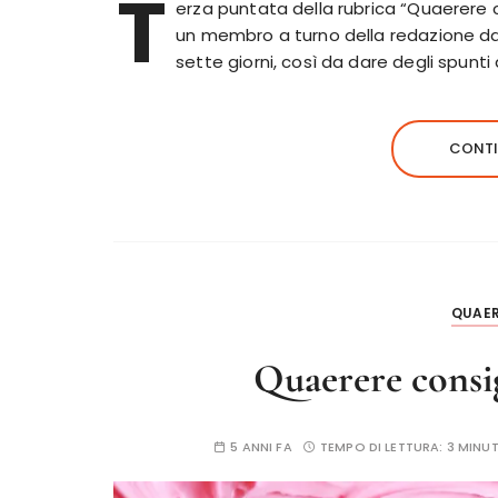
T
erza puntata della rubrica “Quaerere c
un membro a turno della redazione darà i
sette giorni, così da dare degli spunti 
CONTI
QUAER
Quaerere consig
5 ANNI FA
TEMPO DI LETTURA:
3 MINUT