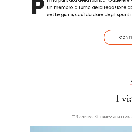
P
rima puntata della rubrica “Quaerere c
un membro a turno della redazione darà 
sette giorni, così da dare degli spunti 
CONTI
I vi
5 ANNI FA
TEMPO DI LETTURA