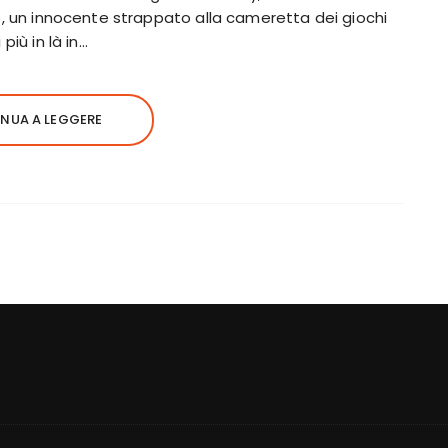
lo, un innocente strappato alla cameretta dei giochi
più in là in…
NUA A LEGGERE