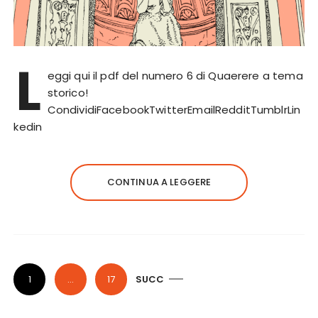
L
eggi qui il pdf del numero 6 di Quaerere a tema
storico!
CondividiFacebookTwitterEmailRedditTumblrLin
kedin
CONTINUA A LEGGERE
P
1
…
17
SUCC
a