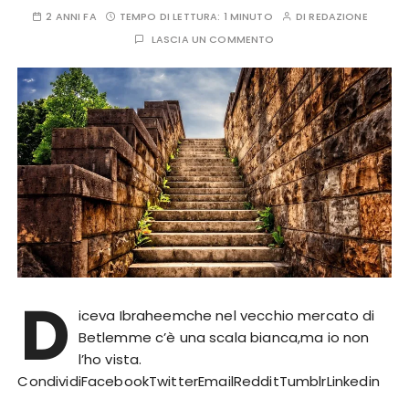
2 ANNI FA
TEMPO DI LETTURA:
1 MINUTO
DI
REDAZIONE
LASCIA UN COMMENTO
D
iceva Ibraheemche nel vecchio mercato di
Betlemme c’è una scala bianca,ma io non
l’ho vista.
CondividiFacebookTwitterEmailRedditTumblrLinkedin