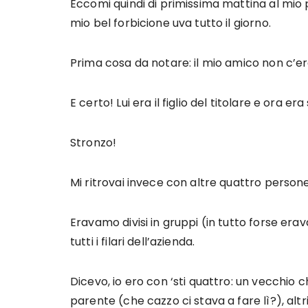
Eccomi quindi di primissima mattina al mio 
mio bel forbicione uva tutto il giorno.
Prima cosa da notare: il mio amico non c’er
E certo! Lui era il figlio del titolare e ora 
Stronzo!
Mi ritrovai invece con altre quattro persone
Eravamo divisi in gruppi (in tutto forse er
tutti i filari dell’azienda.
Dicevo, io ero con ‘sti quattro: un vecchio 
parente (che cazzo ci stava a fare lì?), alt