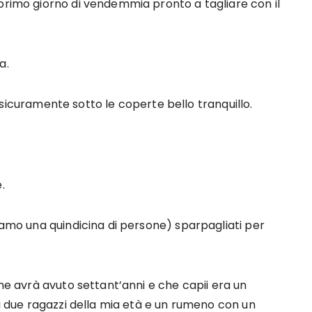
primo giorno di vendemmia pronto a tagliare con il
a.
era sicuramente sotto le coperte bello tranquillo.
.
avamo una quindicina di persone) sparpagliati per
che avrà avuto settant’anni e che capii era un
ri due ragazzi della mia età e un rumeno con un