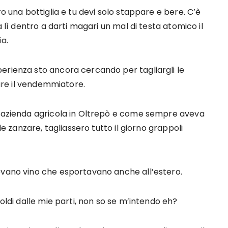
ro una bottiglia e tu devi solo stappare e bere. C’è
a lì dentro a darti magari un mal di testa atomico il
ia.
erienza sto ancora cercando per tagliargli le
fare il vendemmiatore.
n’azienda agricola in Oltrepò e come sempre aveva
le zanzare, tagliassero tutto il giorno grappoli
evano vino che esportavano anche all’estero.
Soldi dalle mie parti, non so se m’intendo eh?