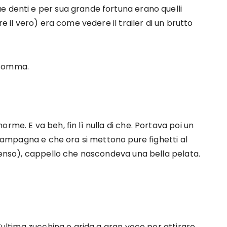
e denti e per sua grande fortuna erano quelli
re il vero) era come vedere il trailer di un brutto
insomma.
rme. E va beh, fin lì nulla di che. Portava poi un
n campagna e che ora si mettono pure fighetti al
 senso), cappello che nascondeva una bella pelata.
l’ultima zucchina e grida a gran voce per attirare