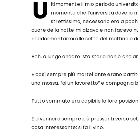
U
ltimamente il mio periodo universita
momento che l’università dove io mi
strettissimo, necessario era a poch
cuore della notte mi alzavo e non facevo nu
riaddormentarmi alle sette del mattino e do
Beh, a lungo andare ‘sta storia non è che an
E così sempre più martellante erano partite 
una mossa, fai un lavoretto” e compagnia be
Tutto sommato era capibile la loro posizion
E divennero sempre più pressanti verso set
cosa interessante: si fa il vino.