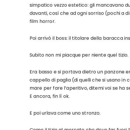
simpatico vezzo estetico: gli mancavano du
davanti, così che ad ogni sorriso (pochi a di
film horror.
Poi arrivò il boss: il titolare della baracca 
Subito non mi piacque per niente quel tizio.
Era basso e si portava dietro un panzone eno
cappello di paglia (di quelli che si usano i
mare per fare l’aperitivo, ditemi voi se ha
E ancora, fin lì ok.
E poi urlava come uno stronzo.
Come il tizio al mercato che deve far fuori 