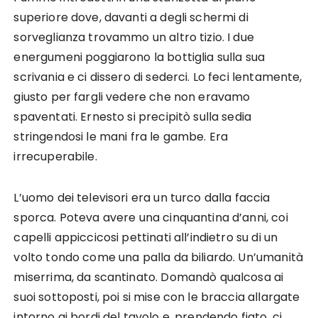
superiore dove, davanti a degli schermi di
sorveglianza trovammo un altro tizio. I due
energumeni poggiarono la bottiglia sulla sua
scrivania e ci dissero di sederci. Lo feci lentamente,
giusto per fargli vedere che non eravamo
spaventati. Ernesto si precipitò sulla sedia
stringendosi le mani fra le gambe. Era
irrecuperabile.
L’uomo dei televisori era un turco dalla faccia
sporca. Poteva avere una cinquantina d’anni, coi
capelli appiccicosi pettinati all’indietro su di un
volto tondo come una palla da biliardo. Un’umanità
miserrima, da scantinato. Domandò qualcosa ai
suoi sottoposti, poi si mise con le braccia allargate
intorno ai bordi del tavolo e, prendendo fiato, ci