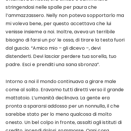
stringendosi nelle spalle per paura che
l’ammazzassero. Nelly non poteva sopportarlo ma
mi voleva bene, per questo accettava che lui
venisse insieme a noi. Inoltre, aveva un terribile
bisogno di farsi un po’ le ossa, di tirare la testa fuori
dal guscio. “Amico mio – gli dicevo –, devi
distenderti. Devi lasciar perdere tua sorella, tuo
padre. Esci e prenditi una sana sbronza”.
Intorno a noi il mondo continuava a girare male
come al solito. Eravamo tutti diretti verso il grande
mattatoio. L’umanità declinava. La gente era
pronta a spararsi addosso per un nonnulla, il che
sarebbe stato per lo meno qualcosa di molto
onesto. Un bel colpo in fronte, assalti agli istituti di
credito, incendi dolosi, sommosse. Ogni cosa