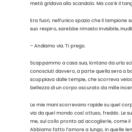
metà gridava allo scandalo. Ma cos’è il tang
Era fuori, nell’unico spazio che il lampione s
suo respiro, sarebbe rimasto invisibile, inudib
– Andiamo via. Ti prego.
Scappammo a casa sua, lontano da urla sci
conosciuti davvero, a parte quella sera a b
scoppiava dalle tempie, che scorreva veloc
bellezza di un corpo oscurato da mille ince
Le mie mani scorrevano rapide su quel corpo
via da quel mondo così ottuso, freddo. Le su
me, sul collo pronto ad accoglierle, come 
Abbiamo fatto l’amore a lungo, in quelle lenz