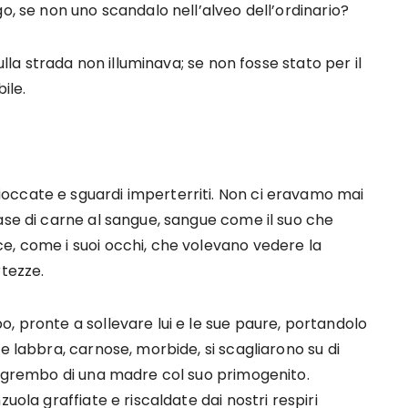
o, se non uno scandalo nell’alveo dell’ordinario?
ulla strada non illuminava; se non fosse stato per il
ile.
occate e sguardi imperterriti. Non ci eravamo mai
ase di carne al sangue, sangue come il suo che
e, come i suoi occhi, che volevano vedere la
rtezze.
, pronte a sollevare lui e le sue paure, portandolo
e labbra, carnose, morbide, si scagliarono su di
il grembo di una madre col suo primogenito.
uola graffiate e riscaldate dai nostri respiri