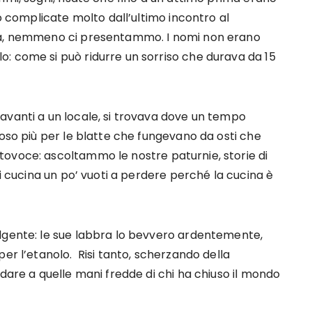
no complicate molto dall’ultimo incontro al
tta, nemmeno ci presentammo. I nomi non erano
: come si può ridurre un sorriso che durava da 15
avanti a un locale, si trovava dove un tempo
moso più per le blatte che fungevano da osti che
ovoce: ascoltammo le nostre paturnie, storie di
di cucina un po’ vuoti a perdere perché la cucina è
lgente: le sue labbra lo bevvero ardentemente,
er l’etanolo. Risi tanto, scherzando della
ndare a quelle mani fredde di chi ha chiuso il mondo