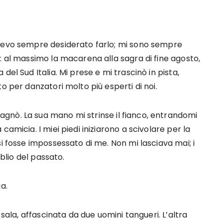
avevo sempre desiderato farlo; mi sono sempre
: al massimo la macarena alla sagra di fine agosto,
el Sud Italia. Mi prese e mi trascinò in pista,
o per danzatori molto più esperti di noi.
gnò. La sua mano mi strinse il fianco, entrandomi
amicia. I miei piedi iniziarono a scivolare per la
i fosse impossessato di me. Non mi lasciava mai; i
oblio del passato.
a.
 sala, affascinata da due uomini tangueri. L’altra