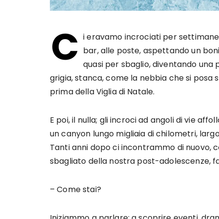
C
i eravamo incrociati per settimane, 
bar, alle poste, aspettando un bon
quasi per sbaglio, diventando una p
grigia, stanca, come la nebbia che si posa su
prima della Viglia di Natale.
E poi, il nulla; gli incroci ad angoli di vie a
un canyon lungo migliaia di chilometri, larg
Tanti anni dopo ci incontrammo di nuovo, c
sbagliato della nostra post-adolescenze, fa
– Come stai?
Iniziammo a parlare; a scoprire eventi, dra