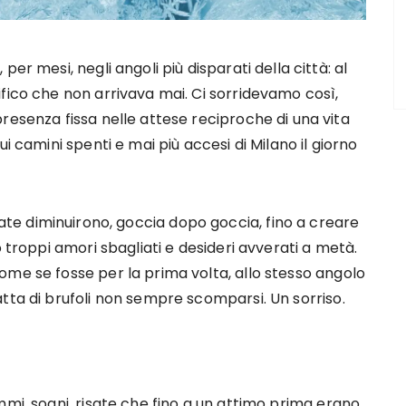
per mesi, negli angoli più disparati della città: al
ifico che non arrivava mai. Ci sorridevamo così,
resenza fissa nelle attese reciproche di una vita
i camini spenti e mai più accesi di Milano il giorno
ffollate diminuirono, goccia dopo goccia, fino a creare
o troppi amori sbagliati e desideri avverati a metà.
ome se fosse per la prima volta, allo stesso angolo
tta di brufoli non sempre scomparsi. Un sorriso.
mmi, sogni, risate che fino a un attimo prima erano